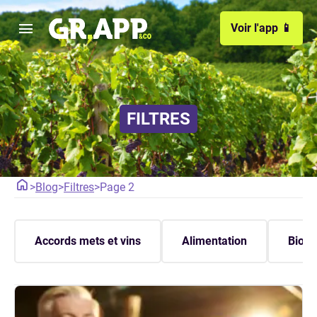
Voir l'app 📱
FILTRES
>
Blog
>
Filtres
>
Page 2
Accords mets et vins
Alimentation
Bio