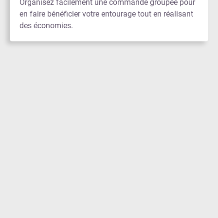
Organisez facilement une commande groupée pour
en faire bénéficier votre entourage tout en réalisant
des économies.
ILS FONT PARTIS DE NOTRE COMMUNAUTÉ
POUR UN COMMERCE ÉQUITABLE EN CIRCUIT COURT
Adoptez les ventes groupées