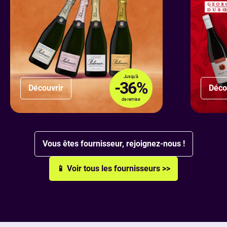
Jusqu’à
-36%
Découvrir
Déco
de remise
Vous êtes fournisseur, rejoignez-nous !
📱 Voir tous les fournisseurs >>