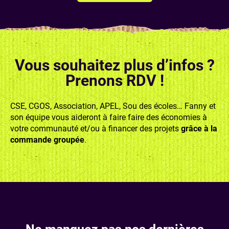
Vous souhaitez plus d’infos ?
Prenons RDV !
CSE, CGOS, Association, APEL, Sou des écoles… Fanny et
son équipe vous aideront à faire faire des économies à
votre communauté et/ou à financer des projets
grâce à la
commande groupée
.