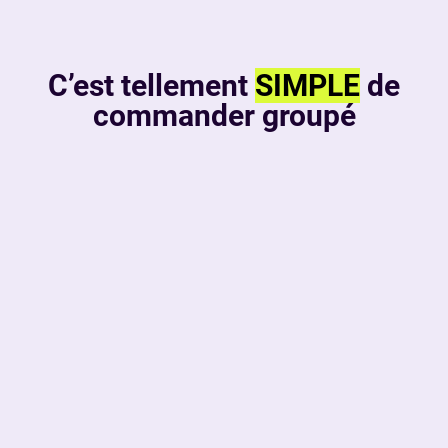
C’est tellement
SIMPLE
de
commander groupé
Participant
Organisateur
Fournisseur
Vous avez été invité(e) à une commande groupée
organisée par votre CSE, une association ou un(e) ami(e)