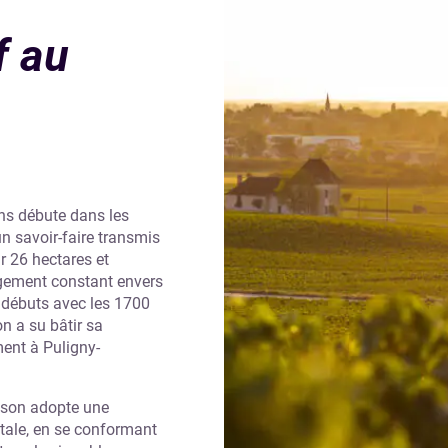
f au
ins débute dans les
n savoir-faire transmis
r 26 hectares et
agement constant envers
es débuts avec les 1700
n a su bâtir sa
ment à Puligny-
ison adopte une
ntale, en se conformant