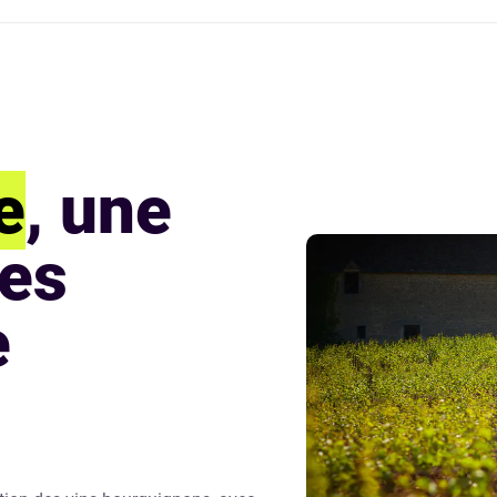
🎉 Organisateur d'événements
Faites de grosses économies pour votre
événement
e
, une
les
e