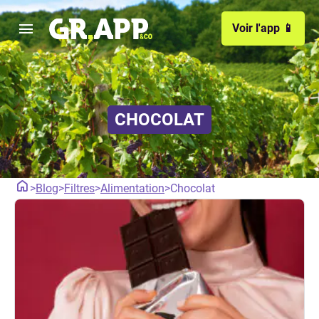
Voir l'app 📱
CHOCOLAT
>
Blog
>
Filtres
>
Alimentation
>
Chocolat