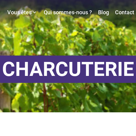
Vous êtes
Qui sommes-nous ?
Blog
Contact
🏢 CSE & Entreprises
Augmentez le pouvoir d'achat de vous et vos
collaborateurs
CHARCUTERIE
🫶🏼 Associations & collectivités
La solution pour faire prospérer votre
association et ses membres
👨‍👩‍👦 Entre proches
Famille, amis ou voisins, faites des économies
tous ensemble